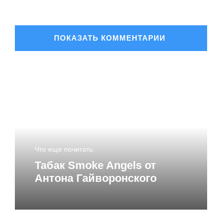
ОСТАВИТЬ КОММЕНТАРИЙ
Ваш адрес email не будет опубликован.
Обязательные
поля помечены
*
Комментарий
*
Что еще почитать:
Табак Smoke Angels от
Антона Гайворонского