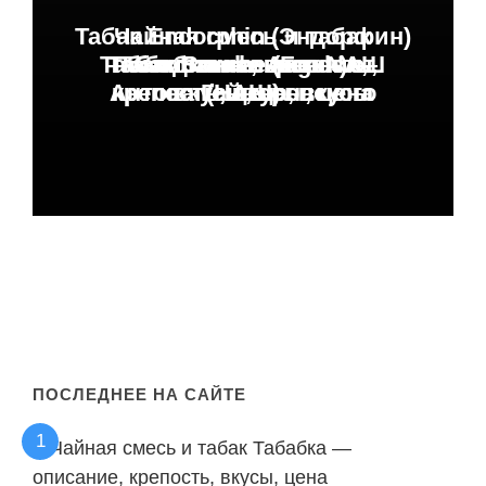
Табак Endorphin (Эндорфин)
Чайная смесь и табак
Табак для кальяна NАШ
Табак Bonche (Бонч) —
— описание, крепость,
Табак Smoke Angels от
Табабка — описание,
Антона Гайворонского
крепость, вкусы, цена
крепость, цена, вкусы
вкусы, цена
(НАШ)
ПОСЛЕДНЕЕ НА САЙТЕ