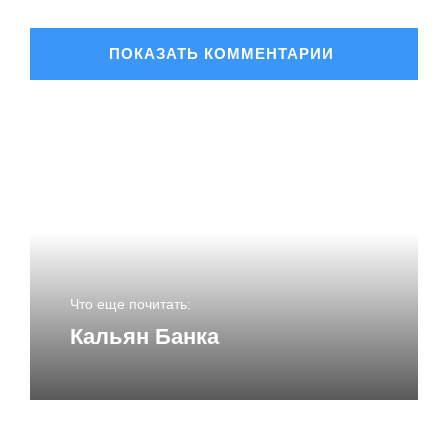
ОСТАВИТЬ КОММЕНТАРИЙ
Ваш адрес email не будет опубликован.
Обязательные
поля помечены
*
Комментарий
*
Что еще почитать:
Кальян Банка