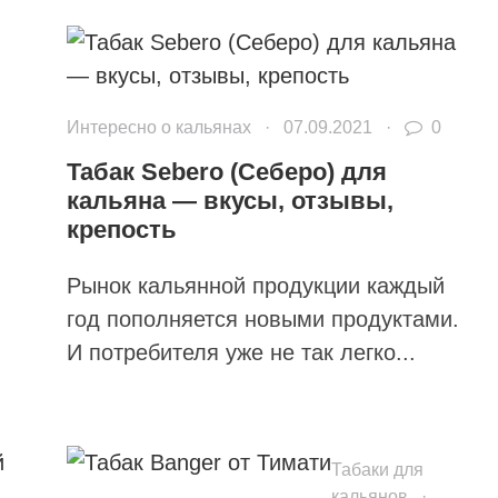
Интересно о кальянах
·
07.09.2021
·
0
Табак Sebero (Себеро) для
кальяна — вкусы, отзывы,
крепость
Рынок кальянной продукции каждый
год пополняется новыми продуктами.
И потребителя уже не так легко...
Табаки для
кальянов
·