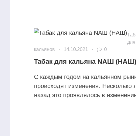
Таб
для
кальянов
·
14.10.2021
·
0
Табак для кальяна NАШ (НАШ
С каждым годом на кальянном рын
происходят изменения. Несколько 
назад это проявлялось в изменении