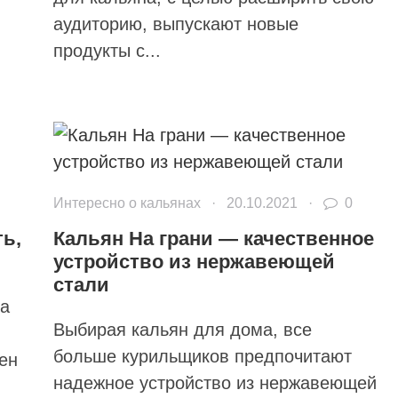
аудиторию, выпускают новые
продукты с...
Интересно о кальянах
·
20.10.2021
·
0
ть,
Кальян На грани — качественное
устройство из нержавеющей
стали
на
Выбирая кальян для дома, все
больше курильщиков предпочитают
ен
надежное устройство из нержавеющей