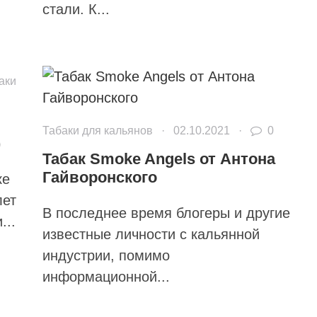
стали. К...
аки
Табаки для кальянов
·
02.10.2021
·
0
)
Табак Smoke Angels от Антона
Гайворонского
ке
лет
В последнее время блогеры и другие
...
известные личности с кальянной
индустрии, помимо
информационной...