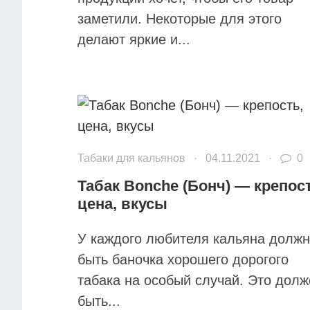
заметили. Некоторые для этого
делают яркие и...
Табаки для кальянов
·
04.11.2021
·
0
Табак Bonche (Бонч) — крепос
цена, вкусы
У каждого любителя кальяна долж
быть баночка хорошего дорогого
табака на особый случай. Это долж
быть...