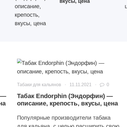
вкусы, цена
Табаки для кальянов
·
11.11.2021
·
0
 —
Табак Endorphin (Эндорфин) —
на
описание, крепость, вкусы, цена
Популярные производители табака
для кальяна, с целью расширить свою