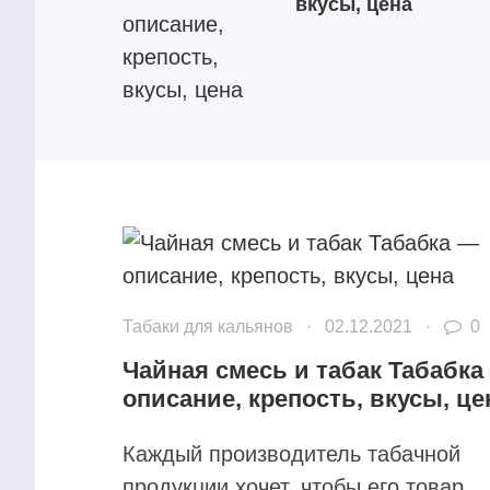
вкусы, цена
Табаки для кальянов
·
02.12.2021
·
0
Чайная смесь и табак Табабка
описание, крепость, вкусы, це
Каждый производитель табачной
продукции хочет, чтобы его товар