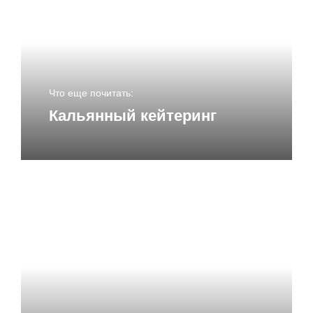
Ваш адрес email не будет опубликован.
Обязательные
поля помечены
*
Комментарий
*
Что еще почитать:
Кальянный кейтеринг
Имя
*
Email
*