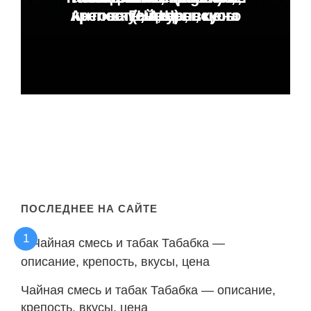
Антона Гайворонского
крепость, вкусы, цена
крепость, цена, вкусы
вкусы, цена
(НАШ)
ПОСЛЕДНЕЕ НА САЙТЕ
Чайная смесь и табак Табабка — описание,
крепость, вкусы, цена