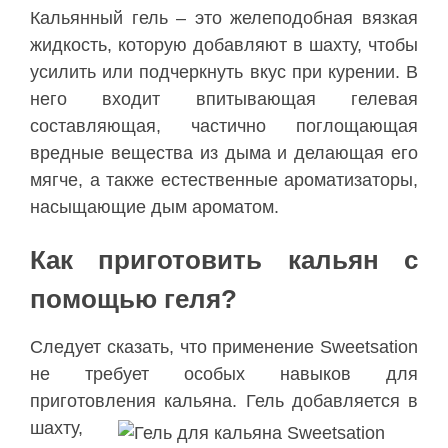
Кальянный
гель
–
это
желеподобная
вязкая
жидкость
,
которую
добавляют
в
шахту
,
чтобы
усилить
или
подчеркнуть
вкус
при
курении
.
В
него
входит
впитывающая
гелевая
составляющая
,
частично
поглощающая
вредные
вещества
из
дыма
и
делающая
его
мягче
,
а
также
естественные
ароматизаторы
,
насыщающие
дым
ароматом
.
Как
приготовить
кальян
с
помощью
геля
?
Следует
сказать
,
что
применение
Sweetsation
не
требует
особых
навыков
для
приготовления
кальяна
.
Гель
добавляется
в
шахту
,