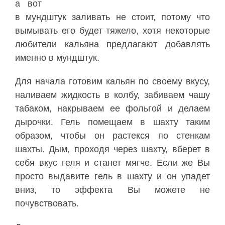
а
вот
в
мундштук
заливать
не
стоит
,
потому
что
вымывать
его
будет
тяжело
,
хотя
некоторые
любители
кальяна
предлагают
добавлять
именно
в
мундштук
.
Для
начала
готовим
кальян
по
своему
вкусу
,
наливаем
жидкость
в
колбу
,
забиваем
чашу
табаком
,
накрываем
ее
фольгой
и
делаем
дырочки
.
Гель
помещаем
в
шахту
таким
образом
,
чтобы
он
растекся
по
стенкам
шахты
.
Дым
,
проходя
через
шахту
,
вберет
в
себя
вкус
геля
и
станет
мягче
.
Если
же
Вы
просто
выдавите
гель
в
шахту
и
он
упадет
вниз
,
то
эффекта
Вы
можете
не
почувствовать
.