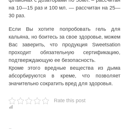
флаконах
с
дозаторами
по
50мл
. –
рассчитан
на
10
—
15
раз
и
100
мл
. —
рассчитан
на
25
—
30
раз
.
Если
Вы
хотите
попробовать
гель
для
кальяна
,
но
боитесь
за
свое
здоровье
,
можем
Вас
заверить
,
что
продукция
Sweetsation
проходит
обязательную
сертификацию
,
подтверждающую
ее
безопасность
.
Кроме
этого
вредные
вещества
из
дыма
абсорбируются
в
креме
,
что
позволяет
значительно
сократить
вред
для
здоровья
.
Rate this post