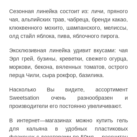
Сезонная
линейка
состоит
из
:
личи
,
пряного
чая
,
альпийских
трав
,
чабреца
,
бренди
какао
,
клюквенного
мохито
,
шампанского
,
мелиссы
,
олд
стайл
яблока
,
пива
,
яблочного
пирога
.
Эксклюзивная
линейка
удивит
вкусами
:
чая
Эрл
грей
,
бузины
,
креветки
,
свежего
огурца
,
моркови
,
бекона
,
вяленных
томатов
,
острого
перца
Чили
,
сыра
рокфор
,
базилика
.
Насколько
Вы
видите
,
ассортимент
Sweetsation
очень
разнообразен
и
производители
его
постоянно
увеличивают
.
В
интернет
—
магазинах
можно
купить
гель
для
кальяна
в
удобных
пластиковых