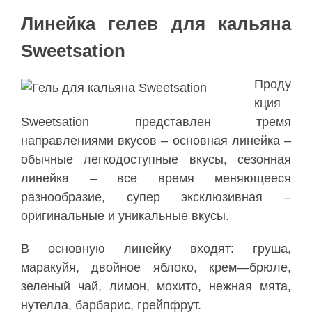
Линейка гелев для кальяна
Sweetsation
Проду
кция
Sweetsation
представлен
тремя
направлениями
вкусов
–
основная
линейка
–
обычные
легкодоступные
вкусы
,
сезонная
линейка
–
все
время
меняющееся
разнообразие
,
супер
эксклюзивная
–
оригинальные
и
уникальные
вкусы
.
В
основную
линейку
входят
:
груша
,
маракуйя
,
двойное
яблоко
,
крем
—
брюле
,
зеленый
чай
,
лимон
,
мохито
,
нежная
мята
,
нутелла
,
барбарис
,
грейпфрут
.