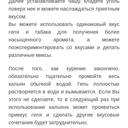
Далее
устанавливаете
чашу
,
кладете
уголь
поверх
нее
и
можете
наслаждаться
приятным
вкусом
.
Вы
можете
использовать
одинаковый
вкус
геля
и
табака
для
получения
более
насыщенного
аромата
,
а
можете
поэкспериментировать
со
вкусами
и
делать
различные
миксы
.
После
того
,
как
курение
закончено
,
обязательно
тщательно
промойте
весь
кальян
обычной
водой
.
Гель
полностью
растворяется
в
воде
и
вымывается
.
Если
Вы
этого
не
сделаете
,
то
в
следующий
раз
при
использовании
кальяна
может
проявиться
привкус
геля
и
сделать
другие
вкусовые
сочетания
будет
затруднительно
.