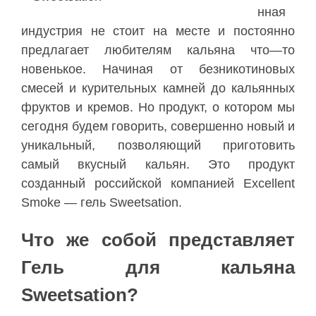
нная
индустрия
не
стоит
на
месте
и
постоянно
предлагает
любителям
кальяна
что
—
то
новенькое
.
Начиная
от
безникотиновых
смесей
и
курительных
камней
до
кальянных
фруктов
и
кремов
.
Но
продукт
,
о
котором
мы
сегодня
будем
говорить
,
совершенно
новый
и
уникальный
,
позволяющий
приготовить
самый
вкусный
кальян
.
Это
продукт
созданный
российской
компанией
Excellent
Smoke
—
гель
Sweetsation
.
Что
же
собой
представляет
Гель для кальяна
Sweetsation
?